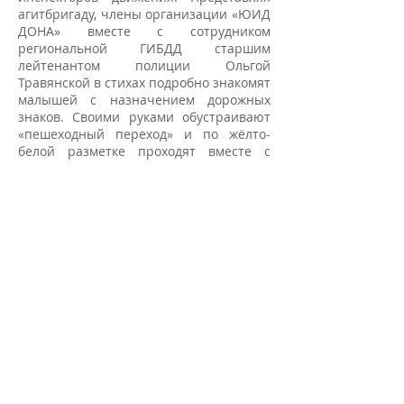
агитбригаду, члены организации «ЮИД
ДОНА» вместе с сотрудником
региональной ГИБДД старшим
лейтенантом полиции Ольгой
Травянской в стихах подробно знакомят
малышей с назначением дорожных
знаков. Своими руками обустраивают
«пешеходный переход» и по жёлто-
белой разметке проходят вместе с
детьми, отрабатывая места
безопасного перехода проезжей части
дороги. В таком важном союзе и при
использовании интересных форм
подачи материала, дошкольники с
большим удовольствием принимают
участие в интегрированных занятиях
по ПДД.