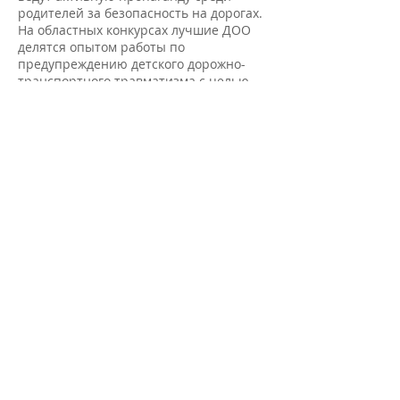
родителей за безопасность на дорогах.
На областных конкурсах лучшие ДОО
делятся опытом работы по
предупреждению детского дорожно-
транспортного травматизма с целью
его использования во всех дошкольных
организациях. Этот опыт был обобщён
членами жюри и рекомендован для
включения в сборник.
В сборник вошли материалы лучших
детских садов Ростовской области. По
итогам его презентации он направлен
во все дошкольные образовательные
организации области с целью
использования данных материалов в
деятельности методистов,
воспитателей, направленной на
профилактику и обучение
воспитанников и родителей
безопасному поведению на дорогах.