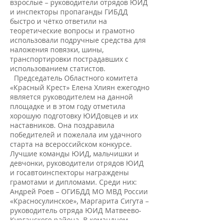
взрослые – руководители отрядов ЮИД
и инспекторы пропаганды ГИБДД
быстро и чётко ответили на
теоретические вопросы и грамотно
использовали подручные средства для
наложения повязки, шины,
транспортировки пострадавших с
использованием статистов.
Председатель Областного комитета
«Красный Крест» Елена Хлиян ежегодно
является руководителем на данной
площадке и в этом году отметила
хорошую подготовку ЮИДовцев и их
наставников. Она поздравила
победителей и пожелала им удачного
старта на всероссийском конкурсе.
Лучшие команды ЮИД, мальчишки и
девчонки, руководители отрядов ЮИД
и госавтоинспекторы награждены
грамотами и дипломами. Среди них:
Андрей Роев – ОГИБДД МО МВД России
«Красносулинское», Маргарита Сигута –
руководитель отряда ЮИД Матвеево-
Курганского района. В командном