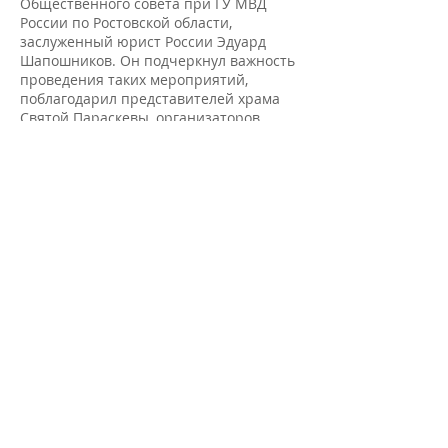
Общественного совета при ГУ МВД
России по Ростовской области,
заслуженный юрист России Эдуард
Шапошников. Он подчеркнул важность
проведения таких мероприятий,
поблагодарил представителей храма
Святой Параскевы, организаторов
фестиваля и пожелал всем
присутствующим быть достойными
представителями области и всей
России.