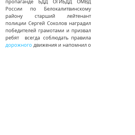
пропаганде БДД ОГИБДД ОМВД 
России по Белокалитвинскому 
району старший лейтенант 
полиции Сергей Соколов наградил 
победителей грамотами и призвал 
ребят  всегда соблюдать правила 
дорожного
 движения и напомнил о 
том, что, находясь на проезжей 
части, необходимо быть предельно 
внимательными.