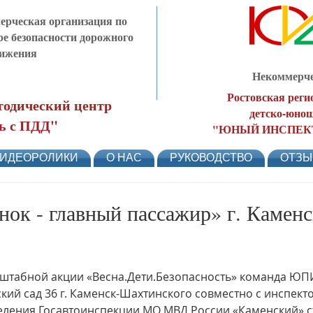
рческая организация по
ре безопасности дорожного
ижения
Некоммерче
Ростовская реги
одический центр
детско-юнош
ь с ПДД"
"ЮНЫЙ ИНСПЕК
ИДЕОРОЛИКИ
О НАС
РУКОВОДСТВО
ОТЗ
нок - главный пассажир» г. Каменс
штабной акции «Весна.Дети.Безопасность» команда Ю
кий сад 36 г. Каменск-Шахтинского совместно с инспект
еления Госавтоинспекции МО МВД России «Каменский» 