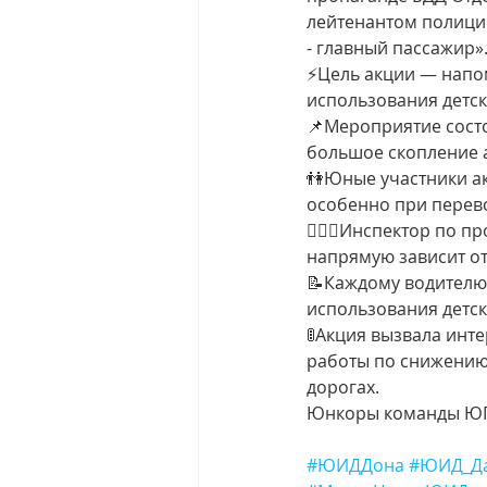
лейтенантом полици
- главный пассажир»
⚡️Цель акции — напо
использования детск
📌Мероприятие состо
большое скопление 
👫Юные участники а
особенно при перево
👮🏻‍♀️Инспектор по 
напрямую зависит от
📝Каждому водителю
использования детск
🚦Акция вызвала инт
работы по снижению
дорогах.
Юнкоры команды Ю
#ЮИДДона
#ЮИД_Да