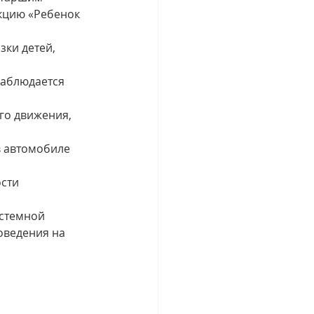
кцию «Ребенок 
ки детей, 
наблюдается 
го движения, 
в автомобиле 
сти 
истемной 
ведения на 