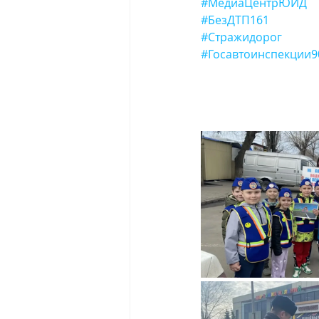
#МедиаЦентрЮИД
#БезДТП161
#Стражидорог
#Госавтоинспекции9