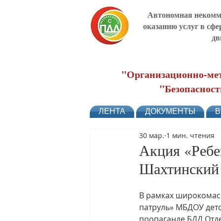
Автономная некомме
оказанию услуг в сфе
дв
"Организационно-мет
"Безопасност
ЛЕНТА
ДОКУМЕНТЫ
В
30 мар.
1 мин. чтения
Акция «Ребе
Шахтинский
В рамках широкомас
патруль» МБДОУ детс
пропаганде БДД Отд