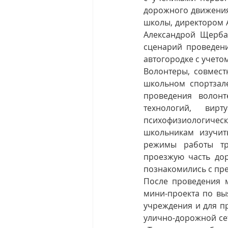
дорожного движения
школы, директором А
Александрой Щербак
сценарий проведен
автогородке с учетом
Волонтеры, совмест
школьном спортзале
проведения волонт
технологий, вир
психофизиологичес
школьникам изучит
режимы работы тра
проезжую часть до
познакомились с пр
После проведения 
мини-проекта по вы
учреждения и для пр
улично-дорожной се