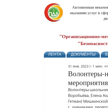
Автономная некомме
оказанию услуг в сфе
дв
"Организационно-мет
"Безопасност
ЛЕНТА
ДОКУМЕНТЫ
В
31 янв. 2023 г.
1 мин. ч
Волонтеры-н
мероприяти
Волонтеры-школьни
Воробьёва, Елена Ах
Гетман
) Мишкинской 
с учениками первог