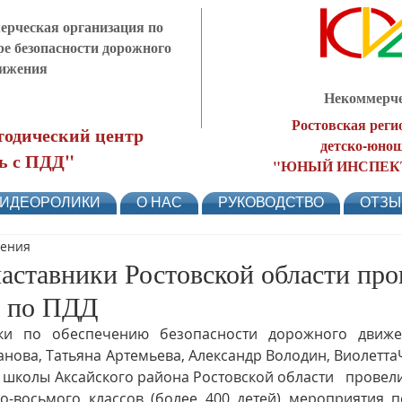
рческая организация по
ре безопасности дорожного
ижения
Некоммерче
Ростовская реги
одический центр
детско-юнош
ь с ПДД"
"ЮНЫЙ ИНСПЕК
ИДЕОРОЛИКИ
О НАС
РУКОВОДСТВО
ОТЗ
тения
аставники Ростовской области про
я по ПДД
ки по обеспечению безопасности дорожного движе
анова, Татьяна Артемьева, Александр Володин, ВиолеттаЧ
школы Аксайского района Ростовской области   провели 
о-восьмого классов (более 400 детей) мероприятия п