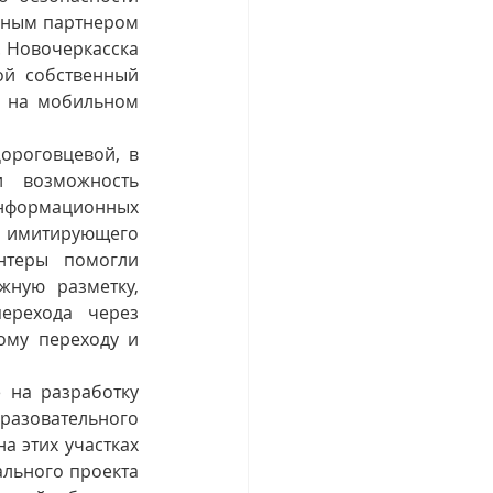
ьным партнером 
 Новочеркасска 
й собственный 
 на мобильном 
ороговцевой, в 
  возможность 
формационных 
митирующего 
нтеры помогли 
ную разметку, 
рехода через 
му переходу и 
на разработку 
разовательного 
 этих участках 
льного проекта 