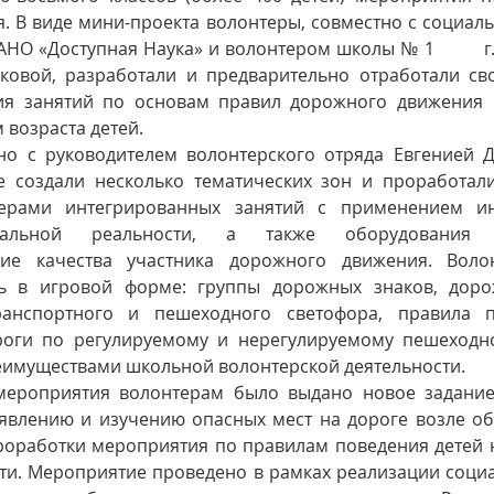
. В виде мини-проекта волонтеры, совместно с социал
НО «Доступная Наука» и волонтером школы № 1         г.
овой, разработали и предварительно отработали сво
ия занятий по основам правил дорожного движения 
 возраста детей.
но с руководителем волонтерского отряда Евгенией Д
 создали несколько тематических зон и проработали
ерами интегрированных занятий с применением ин
туальной реальности, а также оборудования и
кие качества участника дорожного движения. Воло
ь в игровой форме: группы дорожных знаков, дорож
нспортного и пешеходного светофора, правила пе
роги по регулируемому и нерегулируемому пешеходно
еимуществами школьной волонтерской деятельности.
мероприятия волонтерам было выдано новое задание 
явлению и изучению опасных мест на дороге возле об
оработки мероприятия по правилам поведения детей на
ти. Мероприятие проведено в рамках реализации социа