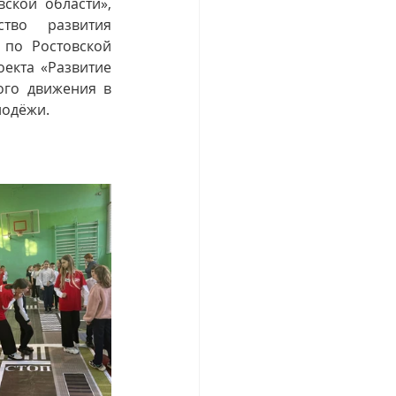
кой области», 
тво развития 
по Ростовской 
оекта 
«Развитие 
го движения в 
лодёжи.