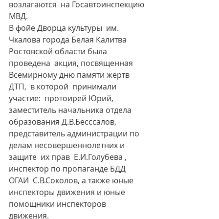
возлагаются  на Госавтоинспекцию 
МВД.
В фойе Дворца культуры  им.  
Чкалова города Белая Калитва 
Ростовской области была 
проведена  акция, посвященная 
Всемирному дню памяти жертв 
ДТП,  в которой  принимали   
участие:  протоирей Юрий, 
заместитель начальника отдела  
образования Д.В.Бесссалов,   
представитель администрации по 
делам несовершеннолетних и 
защите  их прав  Е.И.Голубева , 
инспектор по пропаганде БДД  
ОГАИ  С.В.Соколов, а также юные 
инспекторы движения и юные 
помощники инспекторов 
движения.