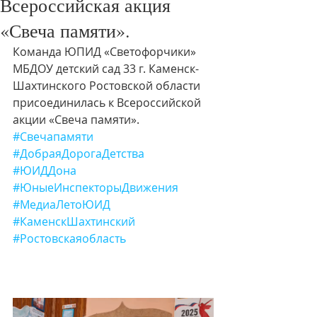
Всероссийская акция
«Свеча памяти».
Команда ЮПИД «Светофорчики» 
МБДОУ детский сад 33 г. Каменск-
Шахтинского Ростовской области 
присоединилась к Всероссийской 
акции «Свеча памяти».
#Свечапамяти
#ДобраяДорогаДетства
#ЮИДДона
#ЮныеИнспекторыДвижения
#МедиаЛетоЮИД
#КаменскШахтинский
#Ростовскаяобласть