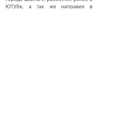
ЮТУбе, а так же направил в 
общеобразовательные 
организации для его просмотра с 
целью патриотического 
воспитания ЮИДовцев Дона.
Недавние посты
Смотреть все