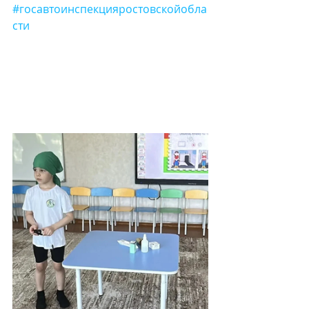
#госавтоинспекцияростовскойобла
сти