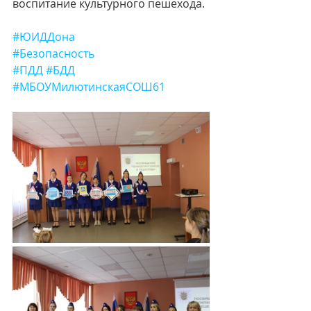
воспитание культурного пешехода.
#ЮИДДона
#Безопасность
#ПДД
#БДД
#МБОУМилютинскаяСОШ61