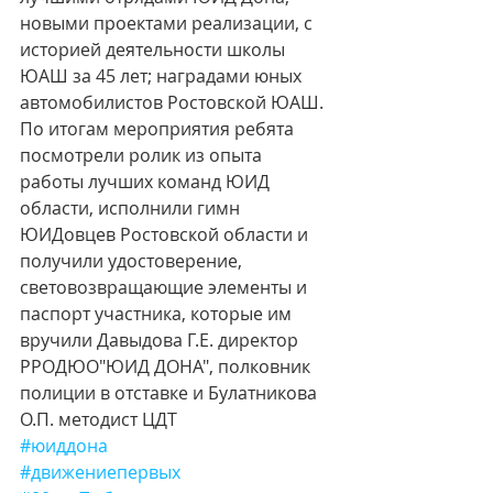
новыми проектами реализации, с 
историей деятельности школы 
ЮАШ за 45 лет; наградами юных 
автомобилистов Ростовской ЮАШ. 
По итогам мероприятия ребята 
посмотрели ролик из опыта 
работы лучших команд ЮИД 
области, исполнили гимн 
ЮИДовцев Ростовской области и 
получили удостоверение, 
световозвращающие элементы и 
паспорт участника, которые им 
вручили Давыдова Г.Е. директор 
РРОДЮО"ЮИД ДОНА", полковник 
полиции в отставке и Булатникова 
О.П. методист ЦДТ 
#юиддона
#движениепервых