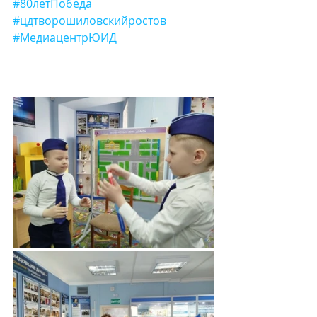
#80летПобеда
#цдтворошиловскийростов
#МедиацентрЮИД