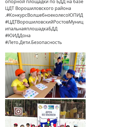
опорной площадки по БДД на базе 
ЦДТ Ворошиловского района
.#КонкурсВолшебноеколесоЮПИД
#ЦДТВорошиловскийРостовМуниц
ипальнаяплошадкаБДД
#ЮИДДона
#Лето
.Дети.Безопасность 