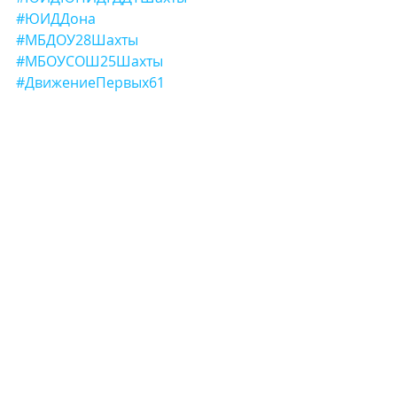
#ЮИДДона
#МБДОУ28Шахты
#МБОУСОШ25Шахты
#ДвижениеПервых61