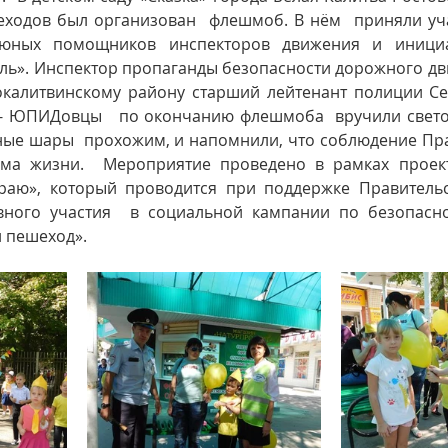
ходов был организован  флешмоб. В нём  приняли уча
ных помощников инспекторов движения и инициат
уль». Инспектор пропаганды безопасности дорожного д
калитвинскому району старший лейтенант полиции Сер
- ЮПИДовцы   по окончанию флешмоба  вручили свет
ные шары  прохожим, и напомнили, что соблюдение Пр
рма жизни.  Мероприятие проведено в рамках проект
раю», который проводится при поддержке Правительст
вного участия  в социальной кампании по безопасно
 пешеход». 