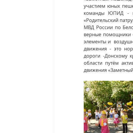
участием юных пеше
команды ЮПИД - ю
«Родительский патр
МВД России по Бело
верные помощники 
элементы и  воздуш
движения - это но
дороги -Донскому к
области путём акти
движения «Заметный