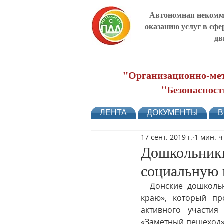
Автономная некомме
оказанию услуг в сфе
дв
"Организационно-мет
"Безопасност
ЛЕНТА
ДОКУМЕНТЫ
В
17 сент. 2019 г.
1 мин. 
Дошкольники
социальную 
  Донские дошкольники и родители поддержали проект «Безопасные дороги -Донскому 
краю», который пр
активного участия
«Заметный пешеход».