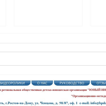
🌺🚦🌻С ДНЁМ РОЖДЕНИЯ,
5 августа Де
СВЕТОФОР!🌻🚦🌺
свет
ВИДЕОРОЛИКИ
О НАС
РУКОВОДСТВО
ОТЗЫ
СтаницаКутейниковская
саду
я региональная общественная
детско-юношеская организация "ЮНЫЙ
"Организационно-методи
ть, г.Ростов-на-Дону, ул. Ченцова, д. 98/87, оф. 1
e-mail: info@bpd