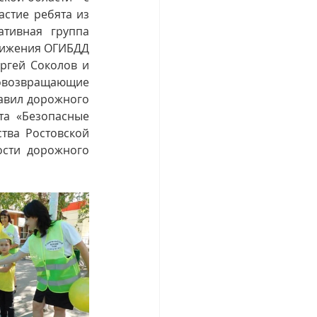
стие ребята из 
ивная группа 
вижения ОГИБДД 
гей Соколов и 
овозвращающие 
авил дорожного 
а «Безопасные 
ва Ростовской 
сти дорожного 