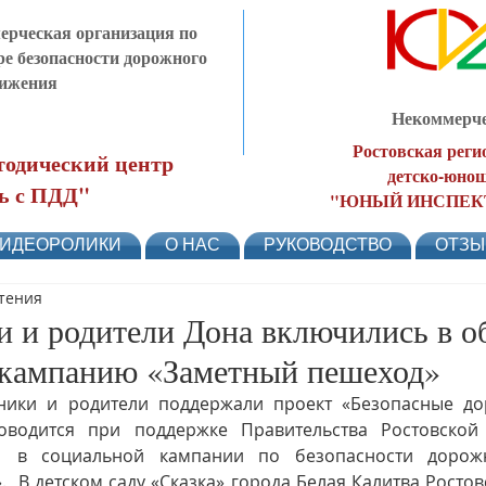
рческая организация по
ре безопасности дорожного
ижения
Некоммерче
Ростовская реги
одический центр
детско-юнош
ь с ПДД"
"ЮНЫЙ ИНСПЕК
ИДЕОРОЛИКИ
О НАС
РУКОВОДСТВО
ОТЗ
чтения
 и родители Дона включились в о
кампанию «Заметный пешеход»
оводится при поддержке Правительства Ростовской 
  в социальной кампании по безопасности дорожн
  В детском саду «Сказка» города Белая Калитва Ростовс