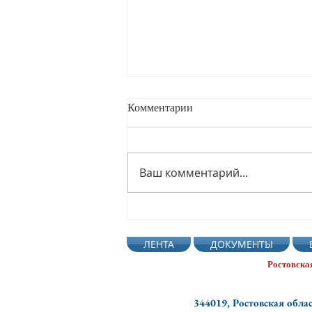
Комментарии
Ваш комментарий...
Профсмена Светофор-2026
Ростовской области подвела
ЛЕНТА
ДОКУМЕНТЫ
итоги работы
Ростовска
344019, Ростовская облас