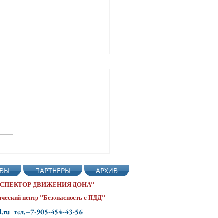
нь рождения
офора 🚦. В нашем детском
ВЫ
ПАРТНЕРЫ
АРХИВ
 137 г. Ростова-на-Дону
 ИНСПЕКТОР ДВИЖЕНИЯ ДОНА"
ческий центр "Безопасность с ПДД"
d.ru тел.+7-905-454-43-56