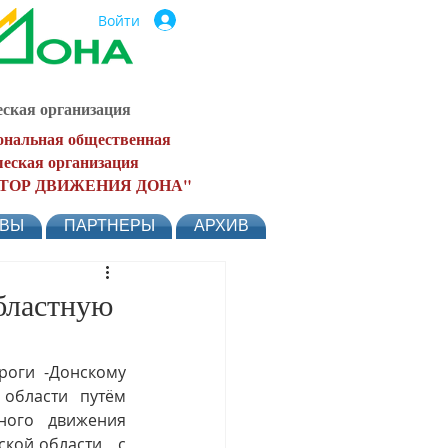
Войти
ская организация
ональная общественная
еская организация
ТОР ДВИЖЕНИЯ ДОНА"
ЫВЫ
ПАРТНЕРЫ
АРХИВ
бластную
области путём 
ого движения 
кой области   с 