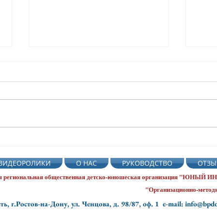
Команда ЮПИД МБДОУ д/с
В пр
№ 51 города Таганрога
«Све
ВИДЕОРОЛИКИ
О НАС
РУКОВОДСТВО
ОТЗЫ
приняла участие в акции
дина
"Внимание, дети!"
заня
я региональная общественная
детско-юношеская организация "ЮНЫЙ
учил
"Организационно-методи
вело
ть, г.Ростов-на-Дону, ул. Ченцова, д. 98/87, оф. 1
e-mail: info@bpd