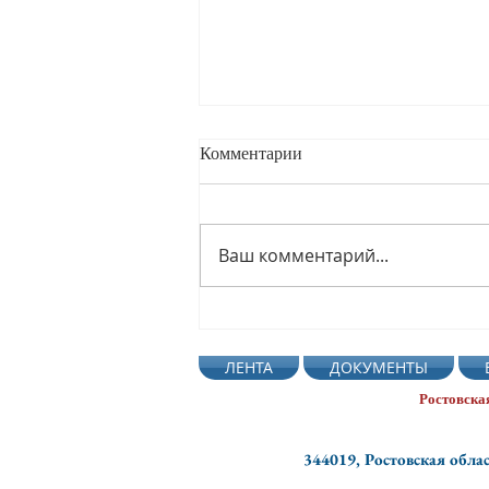
Комментарии
Ваш комментарий...
Глава администрации города
Таганрог С. А. Камбурова
ЛЕНТА
ДОКУМЕНТЫ
побывала в МБОУ д/с №15
Ростовска
344019, Ростовская облас