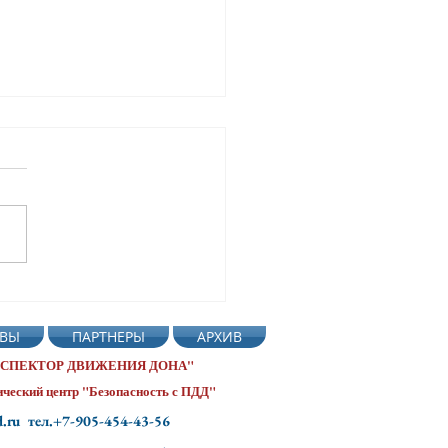
офильной смены
тофор» прошло
ВЫ
ПАРТНЕРЫ
АРХИВ
мичное и очень полезное
тие — отряд «Красные»
 ИНСПЕКТОР ДВИЖЕНИЯ ДОНА"
ся фигурному вождению
ческий центр "Безопасность с ПДД"
сипедов
d.ru тел.+7-905-454-43-56