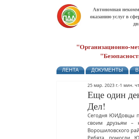
Автономная некомме
оказанию услуг в сфе
дв
"Организационно-мет
"Безопасност
ЛЕНТА
ДОКУМЕНТЫ
В
25 мар. 2023 г.
1 мин. ч
Еще один де
Дел!
Сегодня ЮИДовцы пр
своим друзьям – 
Ворошиловского рай
Ребята помогли Ю