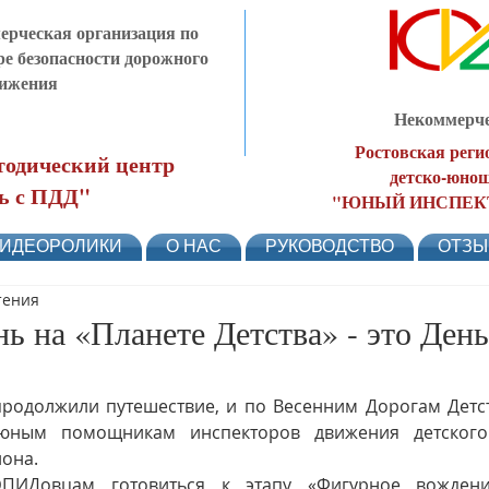
рческая организация по
ре безопасности дорожного
ижения
Некоммерче
Ростовская реги
одический центр
детско-юнош
ь с ПДД"
"ЮНЫЙ ИНСПЕК
ИДЕОРОЛИКИ
О НАС
РУКОВОДСТВО
ОТЗ
тения
нь на «Планете Детства» - это Ден
одолжили путешествие, и по Весенним Дорогам Детств
юным помощникам инспекторов движения детског
она. 
ПИДовцам готовиться к этапу «Фигурное вождение