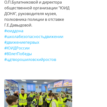
О.П.Булатниковой и директора 
общественной организации "ЮИД 
ДОНА", руководителя музея, 
полковника полиции в отставке 
Г.Е.Давыдовой.
#юиддона
#школабезопасностьдвижении
#движениепервых
#ЮИДРоссии
#80летПобеды
#цдтворошиловскийростов