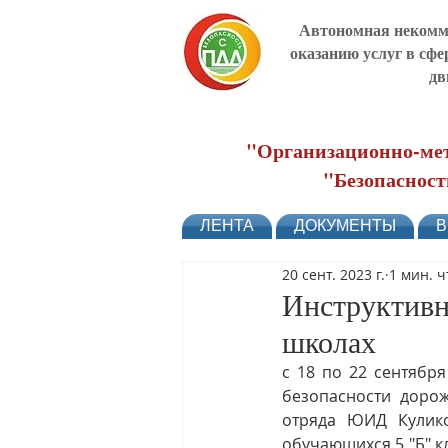
Автономная некомме
оказанию услуг в сфе
дв
"Организационно-мет
"Безопасност
ЛЕНТА
ДОКУМЕНТЫ
В
20 сент. 2023 г.
1 мин. 
Инструктивн
школах
с 18 по 22 сентябр
безопасности дорож
отряда ЮИД Кулико
обучающихся 5 "Б" к