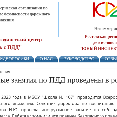
рческая организация по
ре безопасности дорожного
ижения
Некоммерче
Ростовская реги
одический центр
детско-юнош
ь с ПДД"
"ЮНЫЙ ИНСПЕК
ИДЕОРОЛИКИ
О НАС
РУКОВОДСТВО
ОТЗ
чтения
ые занятия по ПДД проведены в р
я 2023 года в МБОУ "Школа № 107", проводится Всерос
ного движения. Советник директора по воспитанию и
ва Н.Ю. провела инструктивное занятие по соблю
ласса. Ребята вспомнили все правила безопасного поведе