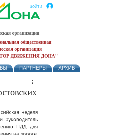
Войти
ская организация
ональная общественная
еская организация
ТОР ДВИЖЕНИЯ ДОНА"
ЫВЫ
ПАРТНЕРЫ
АРХИВ
остовских
сийская неделя 
 руководитель 
дению ПДД для 
ния на дороге, 