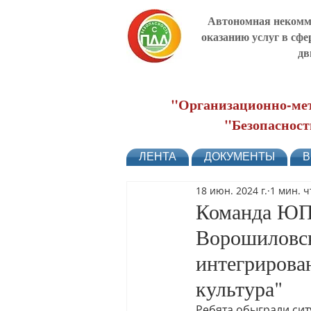
Автономная некомме
оказанию услуг в сфе
дв
"Организационно-мет
"Безопасност
ЛЕНТА
ДОКУМЕНТЫ
В
18 июн. 2024 г.
1 мин. 
Команда ЮП
Ворошиловск
интегрирова
культура"
Ребята обыграли сит