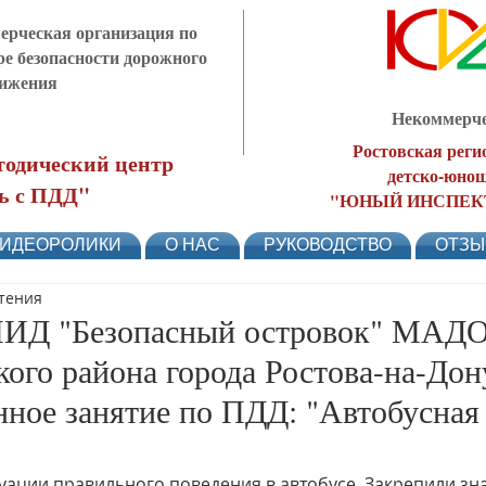
рческая организация по
ре безопасности дорожного
ижения
Некоммерче
Ростовская реги
одический центр
детско-юнош
ь с ПДД"
"ЮНЫЙ ИНСПЕК
ИДЕОРОЛИКИ
О НАС
РУКОВОДСТВО
ОТЗ
чтения
ИД "Безопасный островок" МАД
ого района города Ростова-на-Дон
нное занятие по ПДД: "Автобусная
уации правильного поведения в автобусе. Закрепили зн