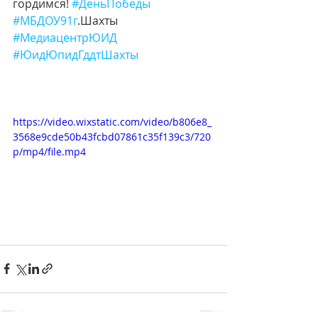
гордимся! 
#ДеньПобеды
#МБДОУ91г
.Шахты
#МедиацентрЮИД
#ЮидЮпидГддтШахты
https://video.wixstatic.com/video/b806e8_
3568e9cde50b43fcbd07861c35f139c3/720
p/mp4/file.mp4