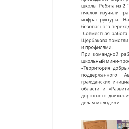
школы. Ребята из 2 
пчелок изучили тр
инфраструктуры. Н
безопасного перехо
 Совместная работа заместителя директора по воспитательной работе Ольги Гаусс и Игоря 
Щербакова 
помогли
и профилями. 
При командной раб
школьный мини-прое
«Территория добрых
поддержанного Ав
гражданских иници
области и «Развит
дорожного движения
делам молодёжи.