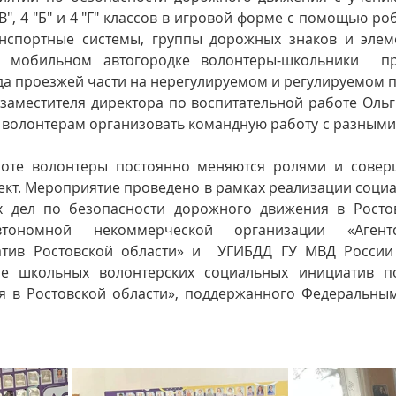
"В", 4 "Б" и 4 "Г" классов в игровой форме с помощью р
анспортные системы, группы дорожных знаков и элем
а мобильном автогородке волонтеры-школьники  пр
да проезжей части на нерегулируемом и регулируемом п
 волонтерам организовать командную работу с разным
оте волонтеры постоянно меняются ролями и соверш
кт. 
Мероприятие проведено в рамках реализации социа
 дел по безопасности дорожного движения в Ростовс
тономной некоммерческой организации «Агентс
атив Ростовской области» и  УГИБДД ГУ МВД России 
ие школьных волонтерских социальных инициатив по
 в Ростовской области», поддержанного Федеральным 