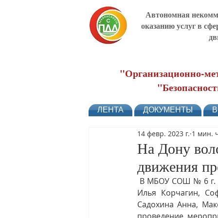
Автономная некомме
оказанию услуг в сфе
дв
"Организационно-мет
"Безопасност
ЛЕНТА
ДОКУМЕНТЫ
В
14 февр. 2023 г.
1 мин. 
На Дону вол
движения пр
 В МБОУ СОШ № 6 г. Новочеркасска  10.02.2023 г. волонтеры-школьники (Екатерина Алехина, 
Илья Корчагин, Со
Садохина Анна, Мак
проведение меропр