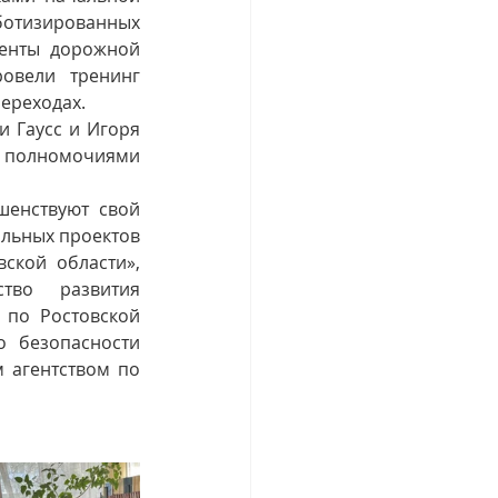
оботизированных 
енты дорожной 
овели тренинг 
ереходах.
и полномочиями 
енствуют свой 
льных проектов 
кой области», 
тво развития 
по Ростовской 
 безопасности 
агентством по 