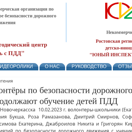
рческая организация по
ре безопасности дорожного
ижения
Некоммерче
Ростовская реги
одический центр
детско-юнош
ь с ПДД"
"ЮНЫЙ ИНСПЕК
ИДЕОРОЛИКИ
О НАС
РУКОВОДСТВО
ОТЗ
чтения
онтёры по безопасности дорожног
одолжают обучение детей ПДД
фия Букша, Роза Рамазанова, Дмитрий Смирнов, Софи
симова Екатерина, Джаброилов Никита и Григорян Кир
иятий по безопасности дорожного движения с ученик