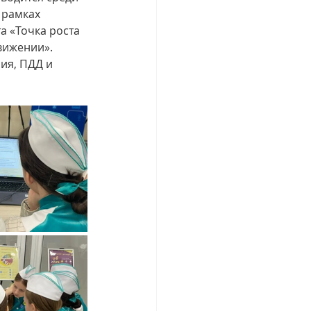
 рамках 
 «Точка роста 
ижении». 
ия, ПДД и 