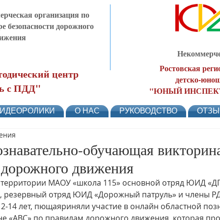
рческая организация по
ре безопасности дорожного
ижения
Некоммерче
Ростовская реги
одический центр
детско-юнош
ь с ПДД"
"ЮНЫЙ ИНСПЕК
ИДЕОРОЛИКИ
О НАС
РУКОВОДСТВО
ОТЗ
тения
ознавательно-обучающая виктори
 дорожного движения
на территории МАОУ «школа 115» основной отряд ЮИД «ДП
, резервный отряд ЮИД «Дорожный патруль» и члены Р
12-14 лет, пющаяриняли участие в онлайн областной поз
е «АВС» по правилам дорожного движения, которая про