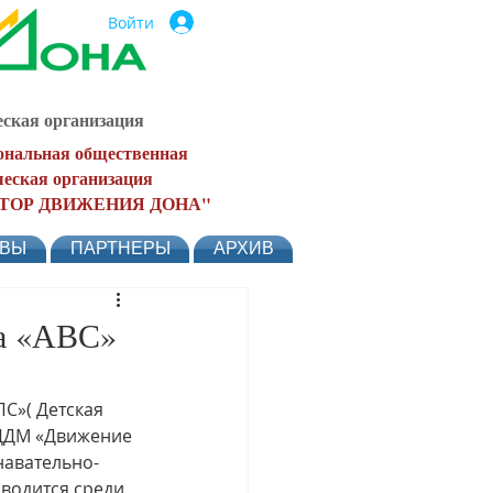
Войти
ская организация
ональная общественная
еская организация
ТОР ДВИЖЕНИЯ ДОНА"
ЫВЫ
ПАРТНЕРЫ
АРХИВ
на «АВС»
С»( Детская 
ДДМ «Движение 
навательно-
водится среди 