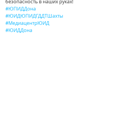
безопасность в наших руках!
#ЮПИДДона
#ЮИДЮПИДГДДТШахты
#МедиацентрЮИД
#ЮИДДона