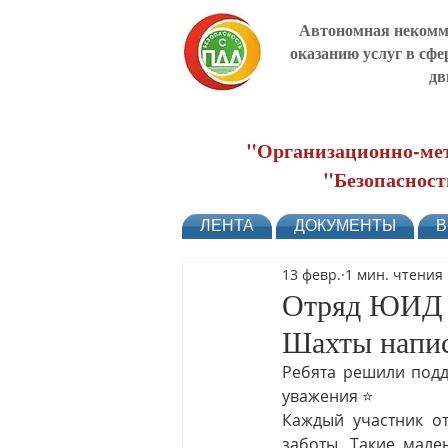
Автономная некомме
оказанию услуг в сфе
дв
"Организационно-мет
"Безопасност
ЛЕНТА
ДОКУМЕНТЫ
В
13 февр.
1 мин. чтения
Отряд ЮИД 
Шахты напис
Ребята решили подд
уважения ⭐️
Каждый участник от
заботы. Такие мале