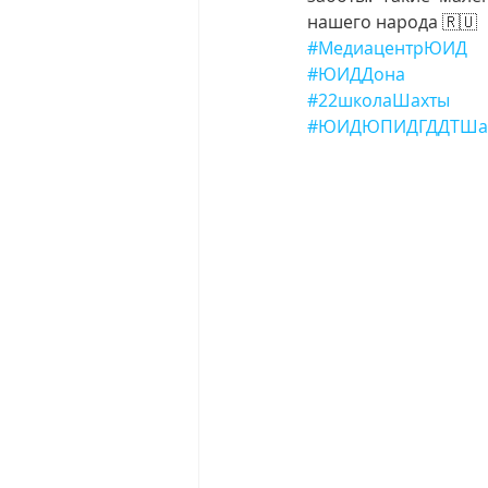
нашего народа 🇷🇺
#МедиацентрЮИД
#ЮИДДона
#22школаШахты
#ЮИДЮПИДГДДТШа