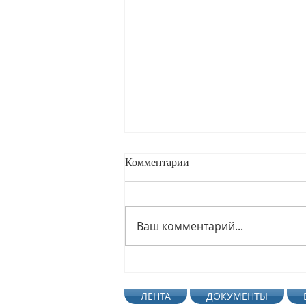
Комментарии
Ваш комментарий...
Профсмена Светофор-2026
Ростовской области подвела
ЛЕНТА
ДОКУМЕНТЫ
итоги работы