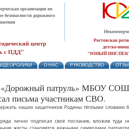
рческая организация по
ре безопасности дорожного
ижения
Некоммерче
Ростовская реги
одический центр
детско-юнош
ь с ПДД"
"ЮНЫЙ ИНСПЕК
ИДЕОРОЛИКИ
О НАС
РУКОВОДСТВО
ОТЗ
«Дорожный патруль» МБОУ СОШ
ал письма участникам СВО.
ержать наших защитников Родины тёплыми словами бл
ряда лично подписал своё послание, вложив туда не
нькие жесты становятся важными символами патриотиз