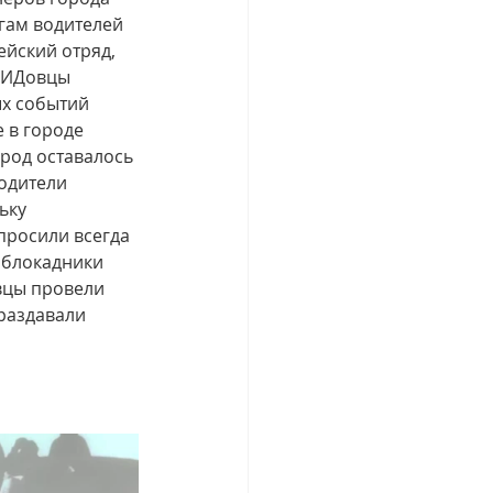
гам водителей 
йский отряд, 
ЮИДовцы 
х событий 
 в городе 
род оставалось 
одители 
ьку 
росили всегда 
 блокадники 
вцы провели 
раздавали 