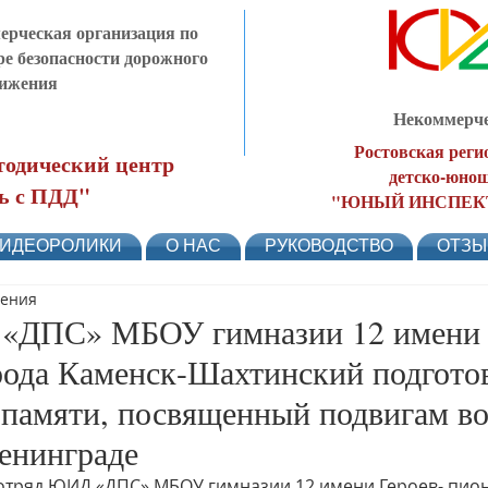
рческая организация по
ре безопасности дорожного
ижения
Некоммерче
Ростовская реги
одический центр
детско-юнош
ь с ПДД"
"ЮНЫЙ ИНСПЕК
ИДЕОРОЛИКИ
О НАС
РУКОВОДСТВО
ОТЗ
тения
«ДПС» МБОУ гимназии 12 имени 
рода Каменск-Шахтинский подгото
 памяти, посвященный подвигам во
енинграде
 отряд ЮИД «ДПС» МБОУ гимназии 12 имени Героев- пио