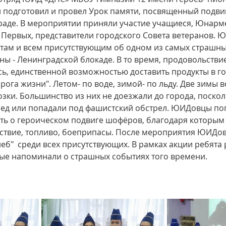
 подготовил и провел Урок памяти, посвященный подви
аде. В мероприятии приняли участие учащиеся, Юнарме
 Первых, представители городского Совета ветеранов. 
стам и всем присутствующим об одном из самых страшны
ы - Ленинградской блокаде. В то время, продовольствие
ь, единственной возможностью доставить продукты в го
ога жизни". Летом- по воде, зимой- по льду. Две зимы в
зки. Большинство из них не доезжали до города, поскол
лед или попадали под фашистский обстрел. ЮИДовцы поп
ть о героическом подвиге шофёров, благодаря которым
ствие, топливо, боеприпасы. После мероприятия ЮИДо
еб"  среди всех присутствующих. В рамках акции ребята 
рые напоминали о страшных событиях того времени.