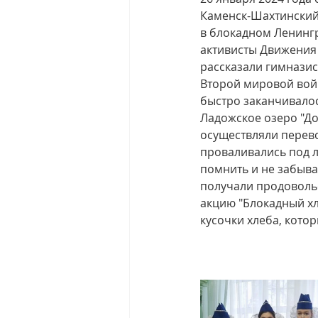
Каменск-Шахтинский
в блокадном Ленингр
активисты Движения
рассказали гимнази
Второй мировой войн
быстро заканчивалос
Ладожское озеро "Дор
осуществляли перево
проваливались под 
помнить и не забыва
получали продоволь
акцию "Блокадный хл
кусочки хлеба, кото