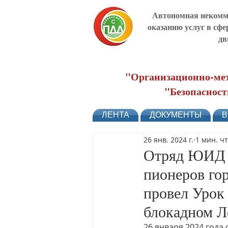
Автономная некомме
оказанию услуг в сфе
дв
"Организационно-мет
"Безопасност
ЛЕНТА
ДОКУМЕНТЫ
В
26 янв. 2024 г.
1 мин. ч
Отряд ЮИД 
пионеров го
провел Урок
блокадном Л
26 января 2024 года