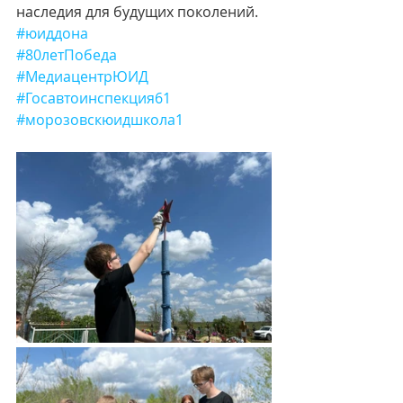
наследия для будущих поколений.
#юиддона
#80летПобеда
#МедиацентрЮИД
#Госавтоинспекция61
#морозовскюидшкола1