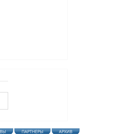
 днём рождения, наш
ый друг Светофор!
ВЫ
ПАРТНЕРЫ
АРХИВ