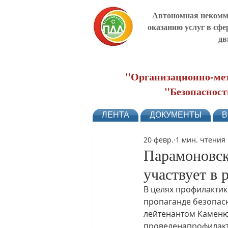
Автономная некомме
оказанию услуг в сфе
дв
"Организационно-мет
"Безопасност
ЛЕНТА
ДОКУМЕНТЫ
В
20 февр.
1 мин. чтения
Парамоновск
участвует в
В целях профилактик
пропаганде безопасн
лейтенантом Каменю
проведенапрофилакти