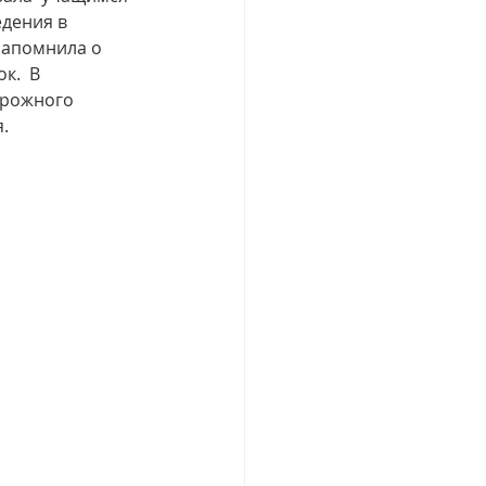
дения в 
напомнила о 
.  В 
орожного 
.