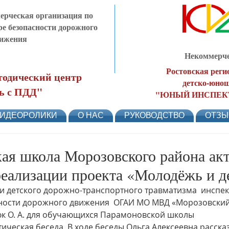
рческая организация по
ре безопасности дорожного
ижения
Некоммерче
Ростовская реги
одический центр
детско-юнош
ь с ПДД"
"ЮНЫЙ ИНСПЕК
ИДЕОРОЛИКИ
О НАС
РУКОВОДСТВО
ОТЗ
ая школа Морозовского района ак
 реализации проекта «Молодёжь и д
и детского дорожно-транспортного травматизма  инспек
ости дорожного движения  ОГАИ МО МВД «Морозовский» 
к О. А. для обучающихся Парамоновской школы 
ческая беседа. В ходе беседы Ольга Алексеевна расска