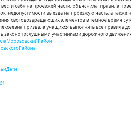
 вести себя на проезжей части, объяснила  правила пове
рок, недопустимости выезда на проезжую часть, а также 
ия свотовозвращающих элементов в темное время суток
лексеевна призвала учащихся выполнять все правила д
ть законопослушными участниками дорожного движения
олаМорозовскийРайон
овскогоРайона
ьиДети
61