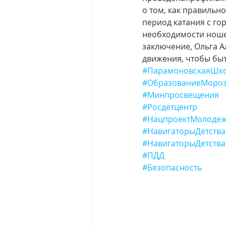
о том, как правильно
период катания с го
необходимости ношен
заключение, Ольга А
движения, чтобы бы
#ПарамоновскаяШк
#ОбразованиеМороз
#Минпросвещения
#Росдетцентр
#НацпроектМолодеж
#НавигаторыДетства
#НавигаторыДетства
#ПДД
#Безопасность