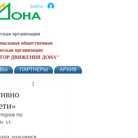
Войти
ская организация
ональная общественная
еская организация
ТОР ДВИЖЕНИЯ ДОНА"
ЫВЫ
ПАРТНЕРЫ
АРХИВ
тивно
ети»
тором по 
 ст. 
зала  учащимся 