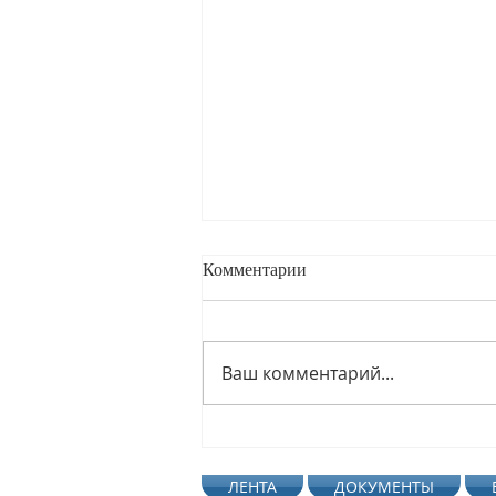
Комментарии
Ваш комментарий...
🌺🚦🌻С ДНЁМ РОЖДЕНИЯ,
СВЕТОФОР!🌻🚦🌺
ЛЕНТА
ДОКУМЕНТЫ
СтаницаКутейниковская