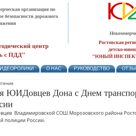
рческая организация по
ре безопасности дорожного
ижения
Некоммерче
Ростовская реги
одический центр
детско-юнош
ь с ПДД"
"ЮНЫЙ ИНСПЕК
ИДЕОРОЛИКИ
О НАС
РУКОВОДСТВО
ОТЗ
чтения
я ЮИДовцев Дона с Днем транспо
сии
цев  Владимировской СОШ Морозовского района Росто
ой полиции России.