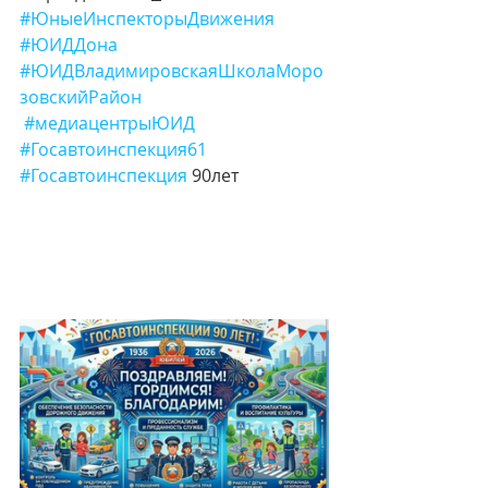
#ЮныеИнспекторыДвижения
#ЮИДДона
#ЮИДВладимировскаяШколаМоро
зовскийРайон
#медиацентрыЮИД
#Госавтоинспекция61
#Госавтоинспекция
 90лет