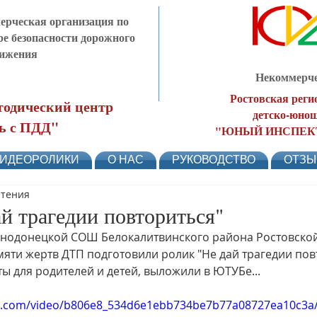
рческая организация по
ре безопасности дорожного
ижения
Некоммерче
Ростовская реги
одический центр
детско-юнош
ь с ПДД"
"ЮНЫЙ ИНСПЕК
ИДЕОРОЛИКИ
О НАС
РУКОВОДСТВО
ОТЗ
чтения
й трагедии повториться"
одонецкой СОШ Белокалитвинского района Ростовской 
ти жертв ДТП подготовили ролик "Не дай трагедии повт
ты для родителей и детей, выложили в ЮТУБе...
atic.com/video/b806e8_534d6e1ebb734be7b77a08727ea10c3a