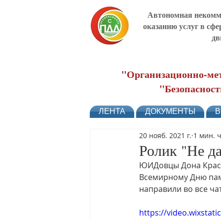
Автономная некомме
оказанию услуг в сфе
дв
"Организационно-мет
"Безопасност
ЛЕНТА
ДОКУМЕНТЫ
В
20 нояб. 2021 г.
1 мин. 
Ролик "Не да
ЮИДовцы Дона Красн
Всемирному Дню памя
направили во все ча
https://video.wixst