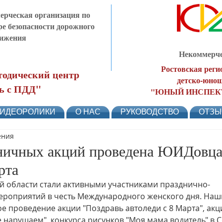
рческая организация по
ре безопасности дорожного
ижения
Некоммерче
Ростовская реги
одический центр
детско-юнош
ь с ПДД"
"ЮНЫЙ ИНСПЕК
ИДЕОРОЛИКИ
О НАС
РУКОВОДСТВО
ОТЗ
ения
ничных акций проведена ЮИДовц
рта
 области стали активными участниками празднично-
ероприятий в честь Международного женского дня. Наш
 проведение акции "Поздравь автоледи с 8 Марта", акци
 нарушаем", конкурса рисунков "Моя мама водитель" в С