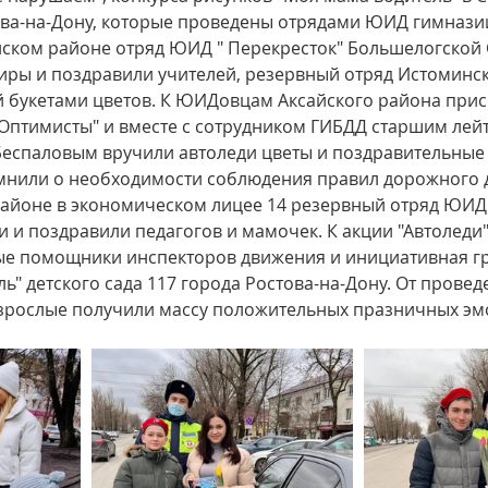
ова-на-Дону, которые проведены отрядами ЮИД гимназии
айском районе отряд ЮИД " Перекресток" Большелогской
ниры и поздравили учителей, резервный отряд Истомин
й букетами цветов. К ЮИДовцам Аксайского района при
Оптимисты" и вместе с сотрудником ГИБДД старшим лей
еспаловым вручили автоледи цветы и поздравительные о
мнили о необходимости соблюдения правил дорожного д
йоне в экономическом лицее 14 резервный отряд ЮИД 
 и поздравили педагогов и мамочек. К акции "Автоледи"
е помощники инспекторов движения и инициативная гр
ь" детского сада 117 города Ростова-на-Дону. От провед
взрослые получили массу положительных празничных эм