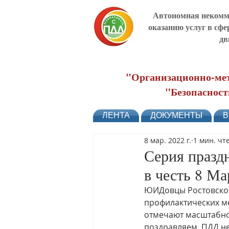
Автономная некомме
оказанию услуг в сфе
дв
"Организационно-мет
"Безопасност
ЛЕНТА
ДОКУМЕНТЫ
В
8 мар. 2022 г.
1 мин. чт
Серия празд
в честь 8 Ма
ЮИДовцы Ростовской
профилактических м
отмечают масштабное
поздравляем, ПДД не