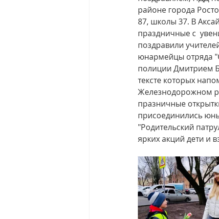
районе города Рост
87, школы 37. В Акс
праздничные с  уве
поздравили учителе
юнармейцы отряда "
полиции Дмитрием Б
тексте которых напо
Железнодорожном ра
празничные открытки
присоединились юны
"Родительский патрул
ярких акций дети и 