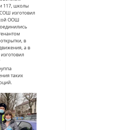
 117, школы 
 СОШ изготовил 
ской ООШ 
соединились 
тенантом 
ткрытки, в 
вижения, а в 
изготовил 
 
уппа 
ения таких 
оций. 