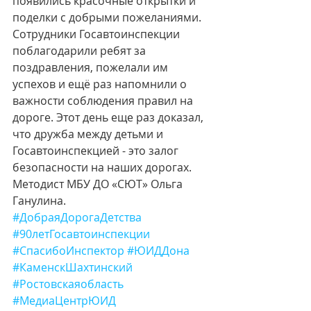
появились красочные открытки и 
поделки с добрыми пожеланиями. 
Сотрудники Госавтоинспекции 
поблагодарили ребят за 
поздравления, пожелали им 
успехов и ещё раз напомнили о 
важности соблюдения правил на 
дороге. Этот день еще раз доказал, 
что дружба между детьми и 
Госавтоинспекцией - это залог 
безопасности на наших дорогах.
Методист МБУ ДО «СЮТ» Ольга 
Ганулина.
#ДобраяДорогаДетства
#90летГосавтоинспекции
#СпасибоИнспектор
#ЮИДДона
#КаменскШахтинский
#Ростовскаяобласть
#МедиаЦентрЮИД