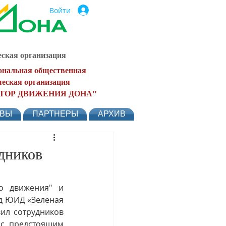
Войти
ская организация
ональная общественная
еская организация
ТОР ДВИЖЕНИЯ ДОНА"
ЫВЫ
ПАРТНЕРЫ
АРХИВ
дников
о движения" и 
д ЮИД «Зелёная 
ил сотрудников 
с предстоящим 