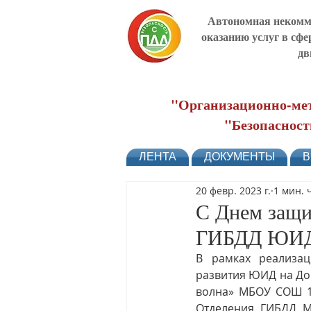
Автономная некомме
оказанию услуг в сфе
дв
"Организационно-мет
"Безопасност
ЛЕНТА
ДОКУМЕНТЫ
В
20 февр. 2023 г.
1 мин. 
С Днем защи
ГИБДД ЮИД
В рамках реализац
развития ЮИД на Дон
волна» МБОУ СОШ 11
Отделения ГИБДД М