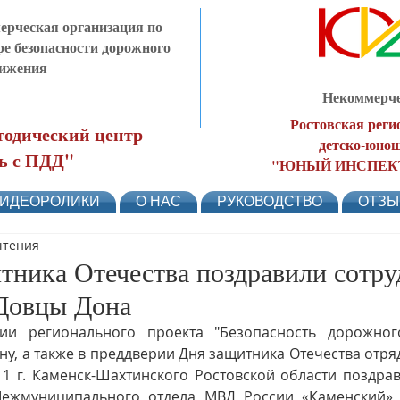
рческая организация по
ре безопасности дорожного
ижения
Некоммерче
Ростовская реги
одический центр
детско-юнош
ь с ПДД"
"ЮНЫЙ ИНСПЕК
ИДЕОРОЛИКИ
О НАС
РУКОВОДСТВО
ОТЗ
чтения
тника Отечества поздравили сотру
овцы Дона
ии регионального проекта "Безопасность дорожног
у, а также в преддверии Дня защитника Отечества отря
 г. Каменск-Шахтинского Ростовской области поздрав
ежмуниципального отдела МВД России «Каменский» 