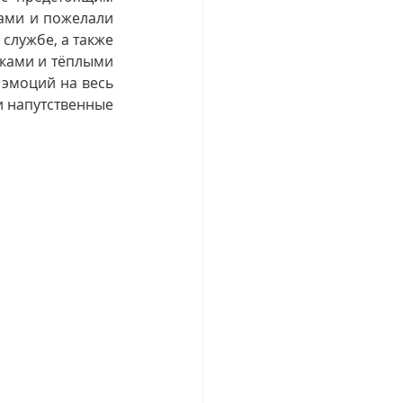
ами и пожелали 
лужбе, а также 
ами и тёплыми 
моций на весь 
 напутственные 