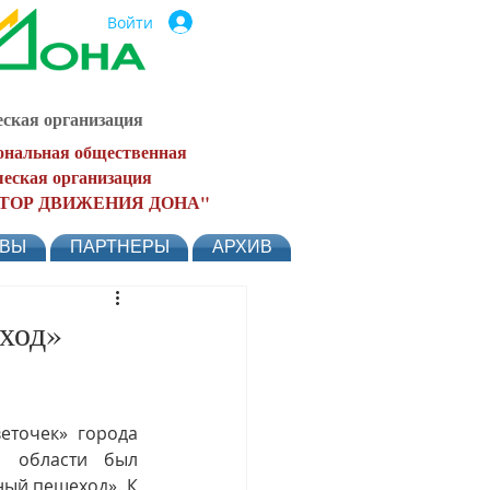
Войти
ская организация
ональная общественная
еская организация
ТОР ДВИЖЕНИЯ ДОНА"
ЫВЫ
ПАРТНЕРЫ
АРХИВ
ход»
точек» города 
 области был 
ый пешеход». К 