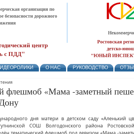
рческая организация по
ре безопасности дорожного
ижения
Некоммерче
Ростовская реги
одический центр
детско-юнош
ь с ПДД"
"ЮНЫЙ ИНСПЕК
ИДЕОРОЛИКИ
О НАС
РУКОВОДСТВО
ОТЗ
чтения
й флешмоб «Мама -заметный пеше
 Дону
народного дня матери в детском саду «Аленький цве
гутнинской СОШ Волгодонского района Ростовской
едён тематический флешмоб под девизом «Мама -заметн