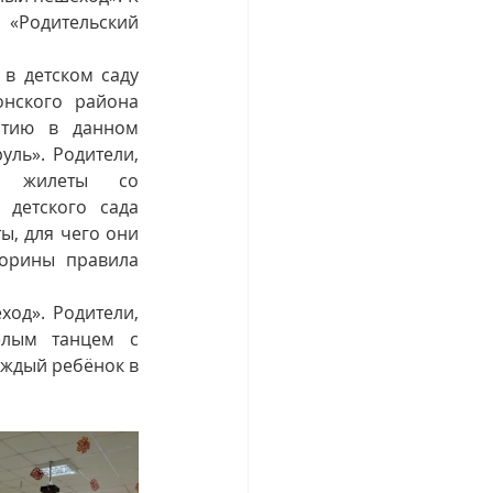
«Родительский 
 детском саду 
нского района 
стию в данном 
ь». Родители, 
в жилеты со 
детского сада 
, для чего они 
орины правила 
од». Родители, 
лым танцем с 
ждый ребёнок в 