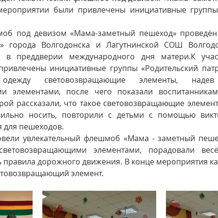
мероприятии были привлечены инициативные группы 
об под девизом «Мама-заметный пешеход» проведён в
к» города Волгодонска и Лагутнинской СОШ Волгодо
и в преддверии международного дня матери.К уча
ривлечены инициативные группы «Родительский патрул
одежду световозвращающие элементы, наде
и элементами, после чего показали воспитанникам 
рой рассказали, что такое световозвращающие элементы
вильно носить, повторили с детьми с помощью викт
 для пешеходов.
овели увлекательный флешмоб «Мама - заметный пешех
световозвращающими элементами, порадовали весё
 правила дорожного движения. В конце мероприятия ка
етовозвращающий элемент.