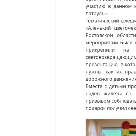
участию в данном 
патруль».
Тематический флешм
«Аленький цветоче
Ростовской област
мероприятии были п
прикрепили на 
световозвращающим
презентацию, в кото
нужны, как их пра
дорожного движения
Вместе с детьми пр
надев жилеты со 
призывом соблюдать
подарок получил св