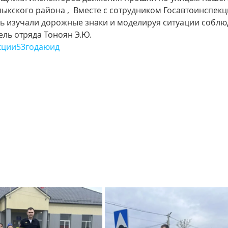
кского района ,  Вместе с сотрудником Госавтоинспекци
ь изучали дорожные знаки и моделируя ситуации соблю
тель отряда Тоноян Э.Ю.         
кции53годаюид