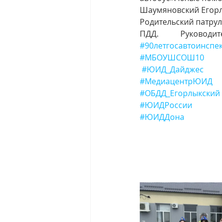
Шаумяновский Егорлы
Родительский патрул
ПДД.           Руководи
#90летгосавтоинспе
#МБОУШСОШ10
#ЮИД_Дайджес
#МедиацентрЮИД
#ОБДД_Егорлыкский
#ЮИДРоссии
#ЮИДДона