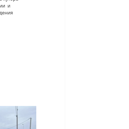
и  и 
дения 