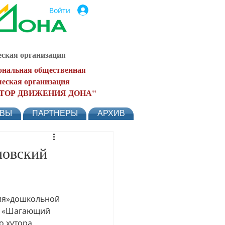
Войти
ская организация
ональная общественная
еская организация
ТОР ДВИЖЕНИЯ ДОНА"
ЫВЫ
ПАРТНЕРЫ
АРХИВ
новский
ия»дошкольной 
ю «Шагающий 
 хутора 