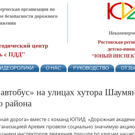
рческая организация по
ре безопасности дорожного
ижения
Некоммерче
Ростовская реги
одический центр
детско-юнош
ь с ПДД"
"ЮНЫЙ ИНСПЕК
ИДЕОРОЛИКИ
О НАС
РУКОВОДСТВО
ОТЗ
втобус» на улицах хутора Шаумя
о района
вная дорога» вместе с команд ЮПИД  «Дорожная академ
ганизацией Аревик провели социально значимую акци
ощники инспекторов движения прошли по улицам нашего