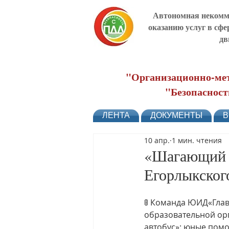
Автономная некомме
оказанию услуг в сфе
дв
"Организационно-мет
"Безопасност
ЛЕНТА
ДОКУМЕНТЫ
В
10 апр.
1 мин. чтения
«Шагающий а
Егорлыкског
🚦 Команда ЮИД«Гла
образовательной ор
автобус»: юные пом