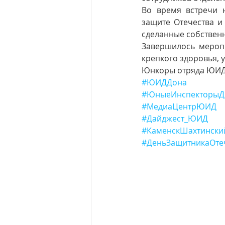
Во время встречи 
защите Отечества и
сделанные собствен
Завершилось мероп
крепкого здоровья, 
Юнкоры отряда ЮИ
#ЮИДДона
#ЮныеИнспекторыД
#МедиаЦентрЮИД
#Дайджест_ЮИД
#КаменскШахтински
#ДеньЗащитникаОте