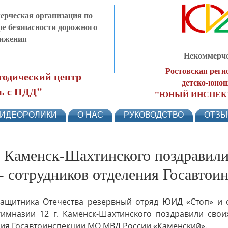
рческая организация по
ре безопасности дорожного
ижения
Некоммерче
Ростовская реги
одический центр
детско-юнош
ь с ПДД"
"ЮНЫЙ ИНСПЕК
ИДЕОРОЛИКИ
О НАС
РУКОВОДСТВО
ОТЗ
Каменск-Шахтинского поздравили
 - сотрудников отделения Госавтои
ащитника Отечества резервный отряд ЮИД «Стоп» и о
назии 12 г. Каменск-Шахтинского поздравили своих 
ния Госавтоинспекции МО МВД России «Каменский».