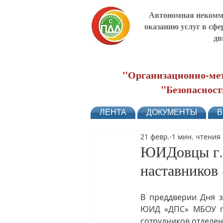
Автономная некомме
оказанию услуг в сфе
дв
"Организационно-мет
"Безопасност
ЛЕНТА
ДОКУМЕНТЫ
В
21 февр.
1 мин. чтения
ЮИДовцы г. 
наставников
В преддверии Дня з
ЮИД «ДПС» МБОУ гим
сотрудников отделе