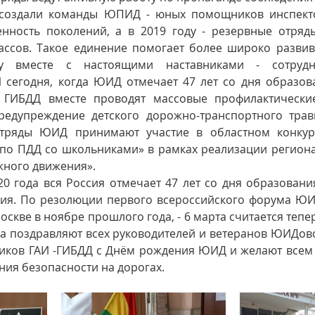
в создали команды ЮПИД - юных помощников инспекто
нность поколений, а в 2019 году - резервные отряд
ассов. Такое единение помогает более широко развив
 вместе с настоящими наставниками - сотрудн
И сегодня, когда ЮИД отмечает 47 лет со дня образо
 ГИБДД вместе проводят массовые профилактические
едупреждение детского дорожно-транспортного травма
тряды ЮИД принимают участие в областном конкур
по ПДД со школьниками» в рамках реализации региона
жного движения».
20 года вся Россия отмечает 47 лет со дня образовани
ия. По резолюции первого всероссийского форума ЮИД
оскве в ноябре прошлого года, - 6 марта считается тепе
поздравляют всех руководителей и ветеранов ЮИДовск
ников ГАИ -ГИБДД с Днём рождения ЮИД и желают всем
ния безопасности на дорогах.