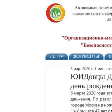
Автономная некомме
оказанию услуг в сфе
дв
"Организационно-мет
"Безопасност
ЛЕНТА
ДОКУМЕНТЫ
В
6 мар. 2020 г.
1 мин. чт
ЮИДовцы До
день рожде
6 марта 2020 года в
движения. По резол
городе Москве в ноя
На Дону все 47 лет 