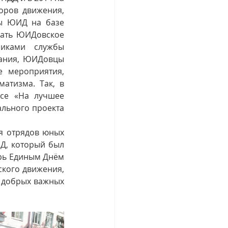
ров движения, 
ы ЮИД на базе 
ать ЮИДовское 
иками службы 
вания, ЮИДовцы 
 мероприятия, 
тизма. Так, в 
се «На лучшее 
льного проекта 
я отрядов юных 
, который был 
рь Единым Днём 
ого движения, 
 добрых важных 