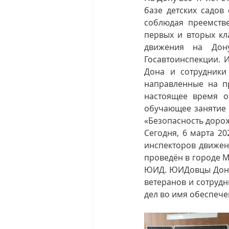
базе детских садо
соблюдая преемстве
первых и вторых кл
движения на Дону
Госавтоинспекции. 
Дона и сотрудники
направленные на пр
настоящее время о
обучающее занятие 
«Безопасность доро
Сегодня, 6 марта 20
инспекторов движен
проведён в городе М
ЮИД. ЮИДовцы Дона 
ветеранов и сотруд
дел во имя обеспече