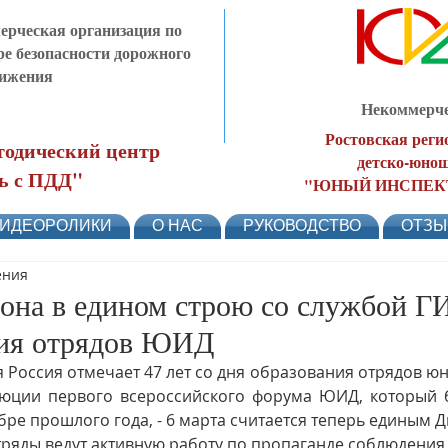
рческая организация по
ре безопасности дорожного
ижения
Некоммерче
Ростовская реги
одический центр
детско-юнош
ь с ПДД"
"ЮНЫЙ ИНСПЕК
ИДЕОРОЛИКИ
О НАС
РУКОВОДСТВО
ОТЗ
ения
на в едином строю со службой Г
ния отрядов ЮИД
ся Россия отмечает 47 лет со дня образования отрядов ю
юции первого всероссийского форума ЮИД, который б
бре прошлого года, - 6 марта считается теперь единым
отряды ведут активную работу по пропаганде соблюдения 