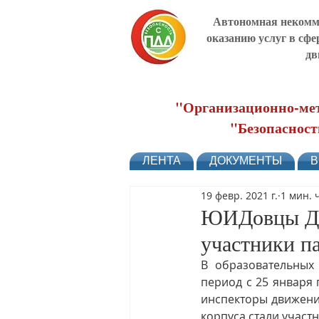
Автономная некомме
оказанию услуг в сфе
дв
"Организационно-мет
"Безопасност
ЛЕНТА
ДОКУМЕНТЫ
В
19 февр. 2021 г.
1 мин. 
ЮИДовцы Дон
участники п
В образовательных 
период с 25 января 
инспекторы движени
корпуса стали участ