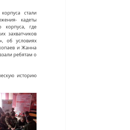
орпуса стали 
жения- кадеты 
 корпуса, где 
х захватчиков 
, об условиях 
копаев и Жанна 
зали ребятам о 
ескую историю 