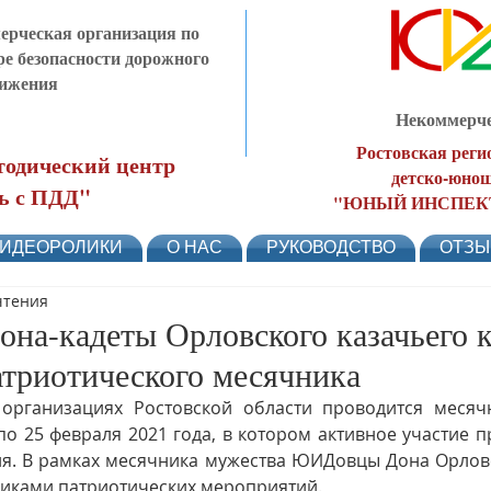
рческая организация по
ре безопасности дорожного
ижения
Некоммерче
Ростовская реги
одический центр
детско-юнош
ь с ПДД"
"ЮНЫЙ ИНСПЕК
ИДЕОРОЛИКИ
О НАС
РУКОВОДСТВО
ОТЗ
чтения
а-кадеты Орловского казачьего к
атриотического месячника
организациях Ростовской области проводится месячн
по 25 февраля 2021 года, в котором активное участие 
я. В рамках месячника мужества ЮИДовцы Дона Орловс
никами патриотических мероприятий.