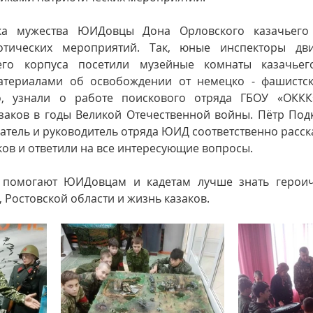
а мужества ЮИДовцы Дона Орловского казачьего к
отических мероприятий. Так, юные инспекторы дви
его корпуса посетили музейные комнаты казачьего
атериалами об освобождении от немецко - фашистски
о, узнали о работе поискового отряда ГБОУ «ОККК»
азаков в годы Великой Отечественной войны. Пётр Под
атель и руководитель отряда ЮИД соответственно расска
аков и ответили на все интересующие вопросы.
 помогают ЮИДовцам и кадетам лучше знать героич
 Ростовской области и жизнь казаков.