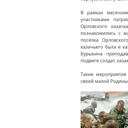
В рамках месячник
участниками патри
Орловского казачь
познакомились с м
посёлка Орловског
казачьего быта и к
Бурыкина - преподав
подвиге солдат, каз
Такие мероприятия
своей малой Родины,