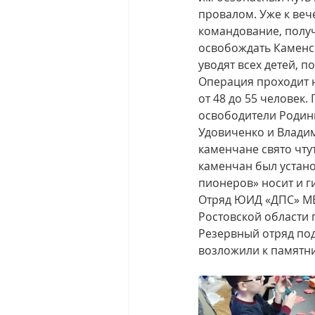
провалом. Уже к веч
командование, получ
освобождать Каменс
уводят всех детей, 
Операция проходит н
от 48 до 55 человек
освободители Родины
Удовиченко и Владим
каменчане свято чту
каменчан был устано
пионеров» носит и г
Отряд ЮИД «ДПС» МБ
Ростовской области 
Резервный отряд под
возложили к памятн