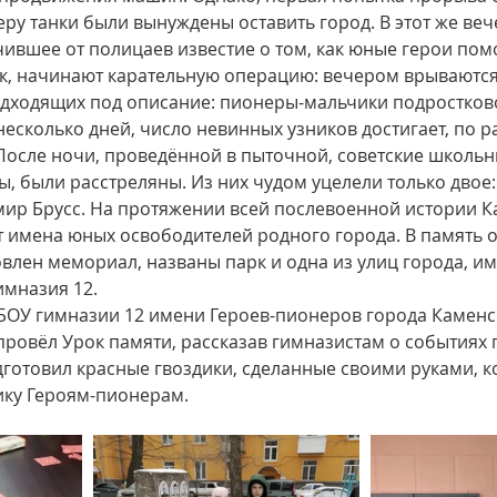
еру танки были вынуждены оставить город. В этот же веч
ившее от полицаев известие о том, как юные герои пом
к, начинают карательную операцию: вечером врываются 
подходящих под описание: пионеры-мальчики подростково
есколько дней, число невинных узников достигает, по 
. После ночи, проведённой в пыточной, советские школьн
, были расстреляны. Из них чудом уцелели только двое:
ир Брусс. На протяжении всей послевоенной истории К
т имена юных освободителей родного города. В память 
влен мемориал, названы парк и одна из улиц города, имя
имназия 12.
ОУ гимназии 12 имени Героев-пионеров города Каменс
провёл Урок памяти, рассказав гимназистам о событиях 
готовил красные гвоздики, сделанные своими руками, к
ику Героям-пионерам.