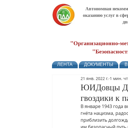
Автономная некомме
оказанию услуг в сфе
дв
"Организационно-мет
"Безопасност
ЛЕНТА
ДОКУМЕНТЫ
В
21 янв. 2022 г.
1 мин. ч
ЮИДовцы До
гвоздики к 
В январе 1943 года 
гнёта нацизма, радо
приблизить долгожд
им безопасный путь