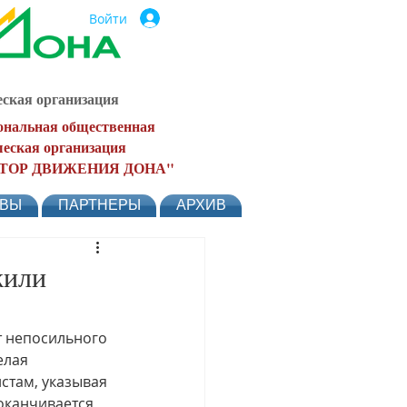
Войти
ская организация
ональная общественная
еская организация
ТОР ДВИЖЕНИЯ ДОНА"
ЫВЫ
ПАРТНЕРЫ
АРХИВ
жили
т непосильного 
елая 
там, указывая 
оканчивается 