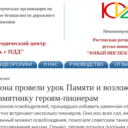
рческая организация по
ре безопасности дорожного
ижения
Некоммерче
Ростовская реги
одический центр
детско-юнош
ь с ПДД"
"ЮНЫЙ ИНСПЕК
ИДЕОРОЛИКИ
О НАС
РУКОВОДСТВО
ОТЗ
тения
на провели урок Памяти и возло
памятнику героям-пионерам
воинов-освободителей, пришедших избавить каменчан о
стно встречают несколько пионеров. Они изо всех сил, ж
анный момент освобождения, помогали советским танкис
 продвижения машин. Однако, первая попытка прорыва 