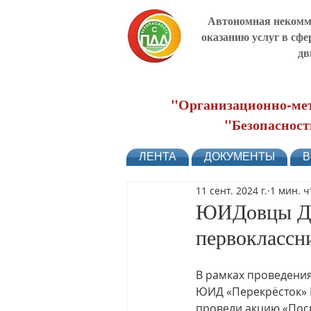
Автономная некомме
оказанию услуг в сфе
дв
"Организационно-мет
"Безопасност
ЛЕНТА
ДОКУМЕНТЫ
В
11 сент. 2024 г.
1 мин. 
ЮИДовцы Дон
первоклассн
В рамках проведения
ЮИД «Перекрёсток» 
провели акцию «Пос