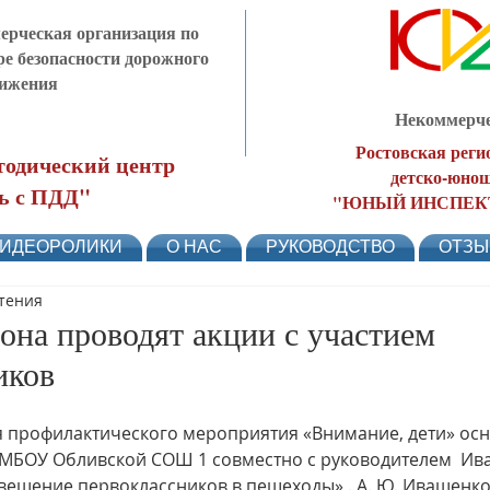
рческая организация по
ре безопасности дорожного
ижения
Некоммерче
Ростовская реги
одический центр
детско-юнош
ь с ПДД"
"ЮНЫЙ ИНСПЕК
ИДЕОРОЛИКИ
О НАС
РУКОВОДСТВО
ОТЗ
чтения
а проводят акции с участием
иков
 профилактического мероприятия «Внимание, дети» осн
МБОУ Обливской СОШ 1 совместно с руководителем  Ива
вещение первоклассников в пешеходы» . А. Ю. Иващенк