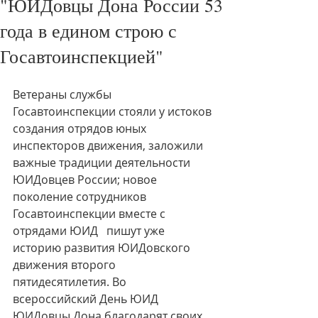
"ЮИДовцы Дона России 53
года в едином строю с
Госавтоинспекцией"
Ветераны службы 
Госавтоинспекции стояли у истоков 
создания отрядов юных 
инспекторов движения, заложили 
важные традиции деятельности 
ЮИДовцев России; новое 
поколение сотрудников 
Госавтоинспекции вместе с 
отрядами ЮИД   пишут уже 
историю развития ЮИДовского 
движения второго 
пятидесятилетия. Во 
всероссийский День ЮИД 
ЮИДовцы Дона благодарят своих 