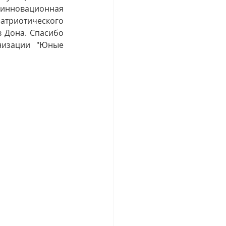
инновационная 
триотического 
 Дона. Спасибо 
низации "Юные 