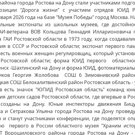
йона города Ростова на Дону стали участниками подгот
позиции "Дорога жизни" с участием отрядов ЮИД Ро
нваря 2026 года на базе "Музея Победы" город Москва. На
льные экспонаты из школьных музеев, где достойное
АИ-ветерана ВОВ Кольцова Геннадия Илларионовича г
ГАИ Ростовской области в 1973 году, когда создавали
я в СССР и Ростовской области; экспонат первого пам
честь военных женщин регулировщиц, который установ
 Ростовской области; форма ЮИД первого  областно
нск -Шахтинский на Дону и форма ЮИД, фотоматериалы,
ков Георгия Жолобова  СОШ 6 Зимовнивский район
ая СОШ Белокалитвинский район Ростовская область - у
в есть значок "ЮПИД Ростовская область" команд юн
я детских садов Ростовской области, где впервые в Росс
созданы на Дону. Юные инспекторы движения Бицут
а и Сетракова Ульяна города Ростова на Дону проведут
ы и станут участниками конференции, где поделятся оп
ию  первого в России областного музея "Храним ист
Т Ворошиловского района города Ростова на Дону - 