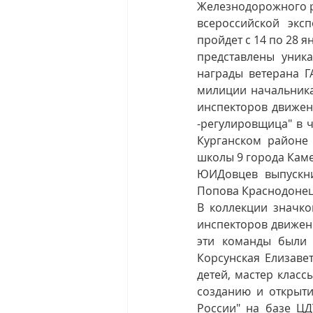
Железнодорожного ра
всероссийской экс
пройдет с 14 по 28 я
представлены уника
награды ветерана Г
милиции начальника 
инспекторов движени
-регулировщица" в 
Курганском районе
школы 9 города Каме
ЮИДовцев выпускни
Попова Краснодонецк
В коллекции значко
инспекторов движени
эти команды были 
Корсунская Елизавет
детей, мастер класс
созданию и открыт
России" на базе ЦД