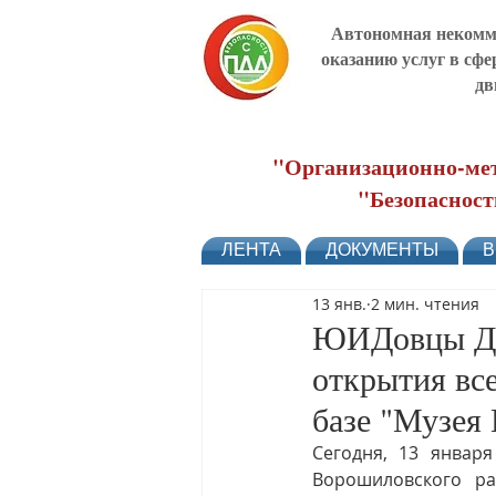
Автономная некомме
оказанию услуг в сфе
дв
"Организационно-мет
"Безопасност
ЛЕНТА
ДОКУМЕНТЫ
В
13 янв.
2 мин. чтения
ЮИДовцы Дон
открытия вс
базе "Музея
Сегодня, 13 январ
Ворошиловского ра