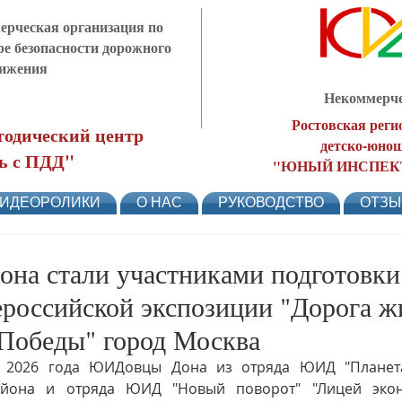
рческая организация по
ре безопасности дорожного
ижения
Некоммерче
Ростовская реги
одический центр
детско-юнош
ь с ПДД"
"ЮНЫЙ ИНСПЕК
ИДЕОРОЛИКИ
О НАС
РУКОВОДСТВО
ОТЗ
а стали участниками подготовки
ероссийской экспозиции "Дорога ж
 Победы" город Москва
я 2026 года ЮИДовцы Дона из отряда ЮИД "Планета
йона и отряда ЮИД "Новый поворот" "Лицей эконо