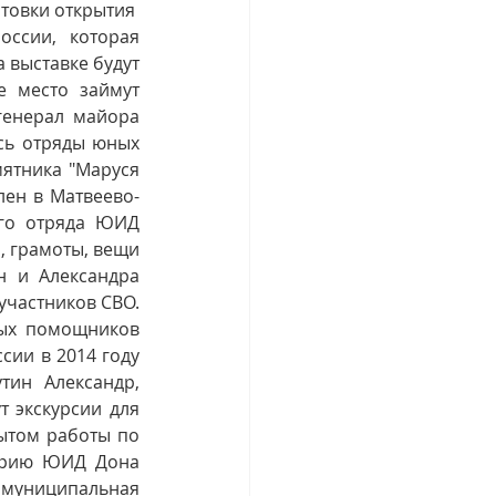
овки открытия  
ссии, которая 
 выставке будут 
 место займут 
енерал майора 
сь отряды юных 
ятника "Маруся 
лен в Матвеево-
го отряда ЮИД 
 грамоты, вещи 
 и Александра 
частников СВО. 
ых помощников 
ии в 2014 году 
ин Александр, 
 экскурсии для 
ытом работы по 
орию ЮИД Дона 
муниципальная 