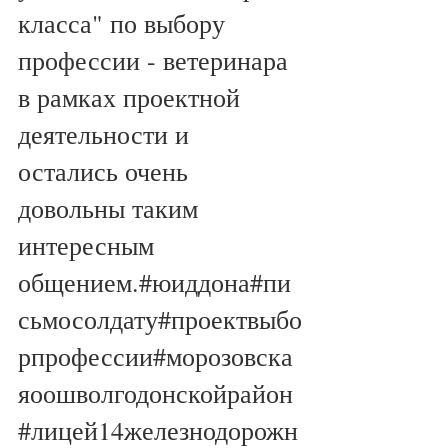
класса" по выбору 
профессии - ветеринара 
в рамках проектной 
деятельности и 
остались очень 
довольны таким 
интересным 
общением.#юиддона#пи
сьмосолдату#проектвыбо
рпрофессии#морозовска
яоошволгодонскойрайон
#лицей14железнодорожн