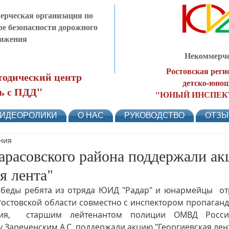
рческая организация по
ре безопасности дорожного
ижения
Некоммерче
Ростовская реги
одический центр
детско-юнош
ь с ПДД"
"ЮНЫЙ ИНСПЕК
ИДЕОРОЛИКИ
О НАС
РУКОВОДСТВО
ОТЗ
ения
асовского района поддержали а
я лента"
беды ребята из отряда ЮИД "Радар" и юнармейцы  отр
остовской области совместно с инспектором пропаганд
ния,  старшим лейтенантом полиции ОМВД Росс
 Зареченским А.С. поддержали акцию "Георгиевская лент