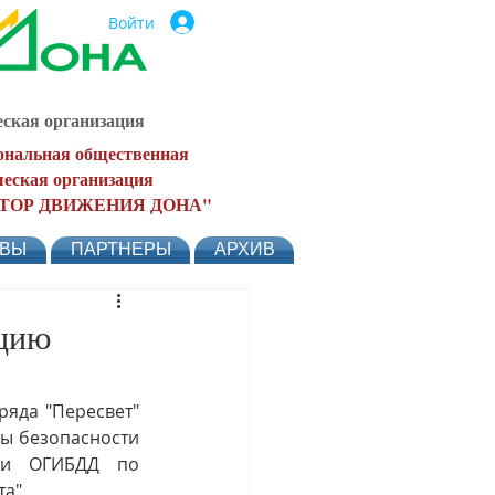
Войти
ская организация
ональная общественная
еская организация
ТОР ДВИЖЕНИЯ ДОНА"
ЫВЫ
ПАРТНЕРЫ
АРХИВ
кцию
яда "Пересвет" 
ы безопасности 
ии ОГИБДД по 
а".