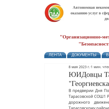
Автономная некомме
оказанию услуг в сфе
дв
"Организационно-мет
"Безопасност
ЛЕНТА
ДОКУМЕНТЫ
В
8 мая 2023 г.
1 мин. чт
ЮИДовцы Тар
"Георгиевска
В предверии Дня По
Тарасовской СОШ1 Р
дорожного движе
Тарасовскому району