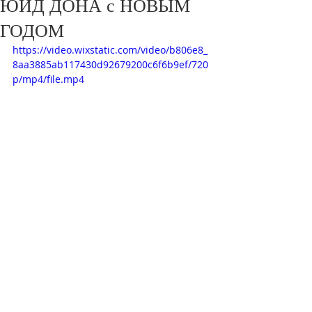
ЮИД ДОНА с НОВЫМ
ГОДОМ
https://video.wixstatic.com/video/b806e8_
8aa3885ab117430d92679200c6f6b9ef/720
p/mp4/file.mp4