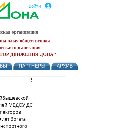
Войти
ская организация
ональная общественная
еская организация
ТОР ДВИЖЕНИЯ ДОНА"
ЫВЫ
ПАРТНЕРЫ
АРХИВ
уйбышевской 
елей МБДОУ ДС 
пекторов 
лет богата 
анспортного 