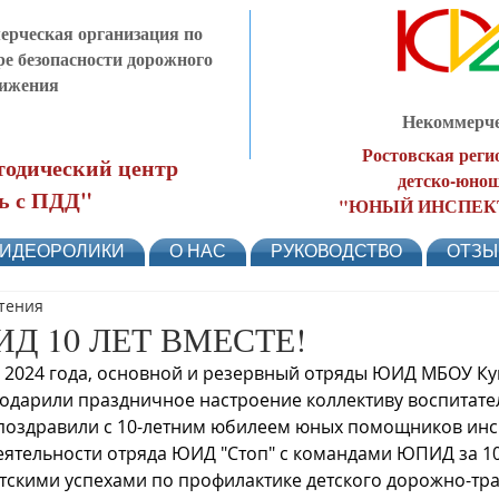
рческая организация по
ре безопасности дорожного
ижения
Некоммерче
Ростовская реги
одический центр
детско-юнош
ь с ПДД"
"ЮНЫЙ ИНСПЕК
ИДЕОРОЛИКИ
О НАС
РУКОВОДСТВО
ОТЗ
чтения
Д 10 ЛЕТ ВМЕСТЕ!
я 2024 года, основной и резервный отряды ЮИД МБОУ К
подарили праздничное настроение коллективу воспитат
 поздравили с 10-летним юбилеем юных помощников инс
ятельности отряда ЮИД "Стоп" с командами ЮПИД за 10 
тскими успехами по профилактике детского дорожно-тр