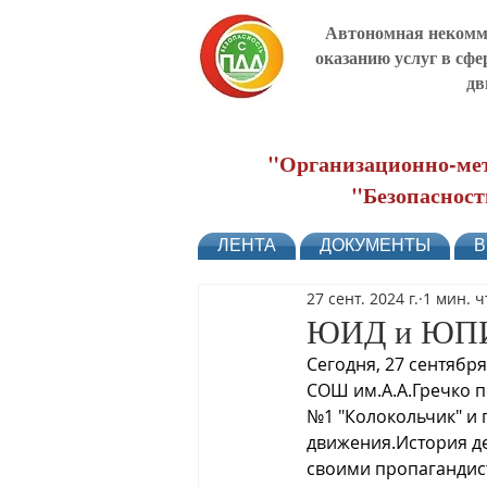
Автономная некомме
оказанию услуг в сфе
дв
"Организационно-мет
"Безопасност
ЛЕНТА
ДОКУМЕНТЫ
В
27 сент. 2024 г.
1 мин. 
ЮИД и ЮПИ
Сегодня, 27 сентябр
СОШ им.А.А.Гречко 
№1 "Колокольчик" и
движения.История де
своими пропагандис