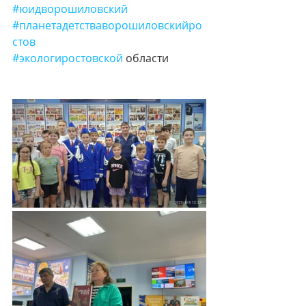
#юидворошиловский
#планетадетстваворошиловскийро
стов
#экологиростовской
 области