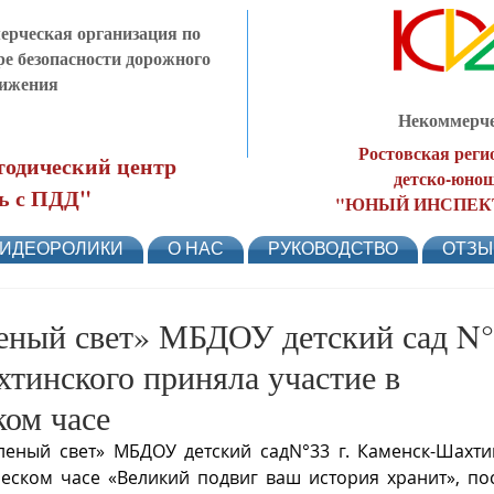
рческая организация по
ре безопасности дорожного
ижения
Некоммерче
Ростовская реги
одический центр
детско-юнош
ь с ПДД"
"ЮНЫЙ ИНСПЕК
ИДЕОРОЛИКИ
О НАС
РУКОВОДСТВО
ОТЗ
ый свет» МБДОУ детский сад N°3
тинского приняла участие в
ком часе
ный свет» МБДОУ детский садN°33 г. Каменск-Шахтин
ческом часе «Великий подвиг ваш история хранит», п