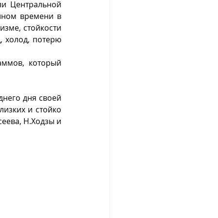
и Центральной 
шном времени в 
зме, стойкости 
 холод, потерю 
ммов, который 
него дня своей 
изких и стойко 
еева, Н.Ходзы и 