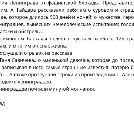
ия Ленинграда от фашистской блокады. Представител
 им. А. Гайдара рассказали ребятам о суровом и стра
е, которое длилось 900 дней и ночей; о мужестве, герои
нградцев, вынесших нечеловеческие испытания: голод,
таки и обстрелы....
 символом блокады является кусочек хлеба в 125 гра
ам, и многим он спас жизнь.
ослушали отрывок из рассказа
Таня Савичева» о маленькой девочке, которая до послед
 записывая в него самые страшные известия: потерю бл
ы... А также прозвучали строки из произведений С. Алекс
подвиге ленинградцев.
нинградцев почтили минутой молчания.
ад