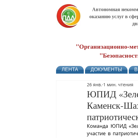
Автономная некомме
оказанию услуг в сфе
дв
"Организационно-мет
"Безопасност
ЛЕНТА
ДОКУМЕНТЫ
В
26 янв.
1 мин. чтения
ЮПИД «Зелен
Каменск-Шах
патриотичес
Команда ЮПИД «Зеле
участие в патриоти