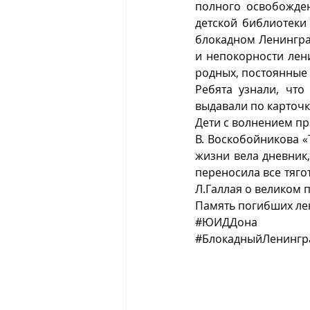
полного освобожден
детской библиотеки
блокадном Ленинград
и непокорности лени
родных, постоянные а
Ребята узнали, что
выдавали по карточк
Дети с волнением пр
В. Воскобойникова «
жизни вела дневник,
переносила все тягот
Л.Галлая о великом 
Память погибших ле
#ЮИДДона
#БлокадныйЛенингр