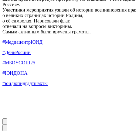
Россия».
Участники мероприятия узнали об истории возникновения пра
о великих страницах истории Родины,
о её символах. Нарисовали флаг,
отвечали на вопросы викторины.
Самым активным были вручены грамоты.
#МедиацентрЮИД
#ДеньРосиии
#МБОУСОШ25
#ЮИДОНА
#юидюпидгддтшахты