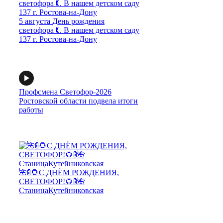
5 августа День рождения
светофора 🚦. В нашем детском саду
137 г. Ростова-на-Дону
Профсмена Светофор-2026
Ростовской области подвела итоги
работы
🌺🚦🌻С ДНЁМ РОЖДЕНИЯ,
СВЕТОФОР!🌻🚦🌺
СтаницаКутейниковская