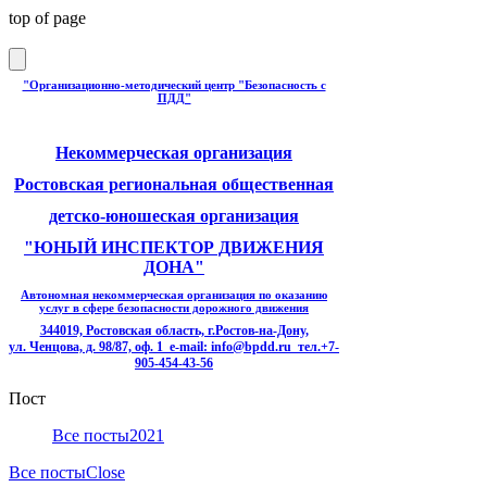
top of page
"Организационно-методический центр "Безопасность с
ПДД"
Некоммерческая организация
Ростовская региональная общественная
детско-юношеская организация
"ЮНЫЙ ИНСПЕКТОР ДВИЖЕНИЯ
ДОНА"
Автономная некоммерческая организация по оказанию
услуг в сфере безопасности дорожного движения
344019, Ростовская область, г.Ростов-на-Дону,
ул. Ченцова, д. 98/87, оф. 1
e-mail: info@bpdd.ru тел.+7-
905-454-43-56
Пост
Все посты
2021
Все посты
Close