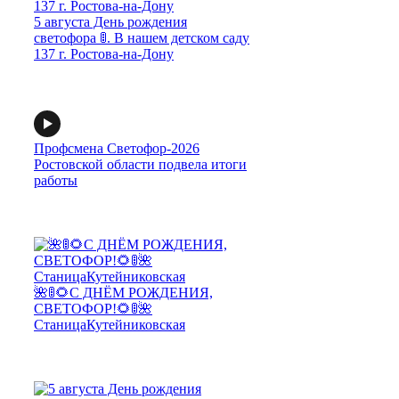
5 августа День рождения
светофора 🚦. В нашем детском саду
137 г. Ростова-на-Дону
Профсмена Светофор-2026
Ростовской области подвела итоги
работы
🌺🚦🌻С ДНЁМ РОЖДЕНИЯ,
СВЕТОФОР!🌻🚦🌺
СтаницаКутейниковская